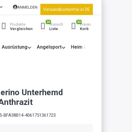
ANMELDEN
Versandkostenfrei in DE
24
50
Produkte
Wunsch
Waren
Vergleichen
Liste
Korb
Ausrüstung
Angelsport
Heim & Garten
erino Unterhemd
Anthrazit
5-BFA38B14-4061751361723