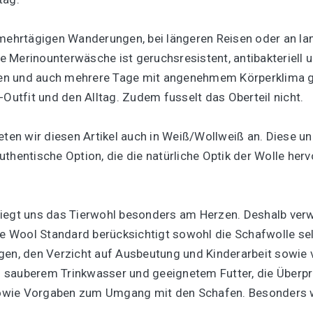
 mehrtägigen Wanderungen, bei längeren Reisen oder an l
Merinounterwäsche ist geruchsresistent, antibakteriell un
en und auch mehrere Tage mit angenehmem Körperklima get
-Outfit und den Alltag. Zudem fusselt das Oberteil nicht.
eten wir diesen Artikel auch in Weiß/Wollweiß an. Diese u
thentische Option, die die natürliche Optik der Wolle herv
liegt uns das Tierwohl besonders am Herzen. Deshalb ver
le Wool Standard berücksichtigt sowohl die Schafwolle selb
gen, den Verzicht auf Ausbeutung und Kinderarbeit sowie 
 sauberem Trinkwasser und geeignetem Futter, die Überpr
 sowie Vorgaben zum Umgang mit den Schafen. Besonders wi