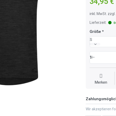
34,95 €
inkl. MwSt. zzg
Lieferzeit:
so
Größe
S
1
Merken
Zahlungsmöglic
Wir akzeptieren f