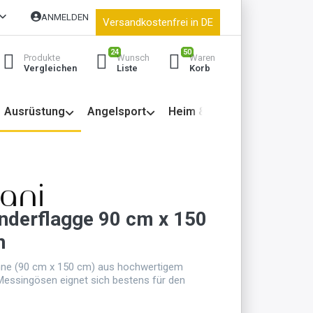
ANMELDEN
Versandkostenfrei in DE
24
50
Produkte
Wunsch
Waren
Vergleichen
Liste
Korb
Ausrüstung
Angelsport
Heim & Garten
nderflagge 90 cm x 150
n
ne (90 cm x 150 cm) aus hochwertigem
Messingösen eignet sich bestens für den