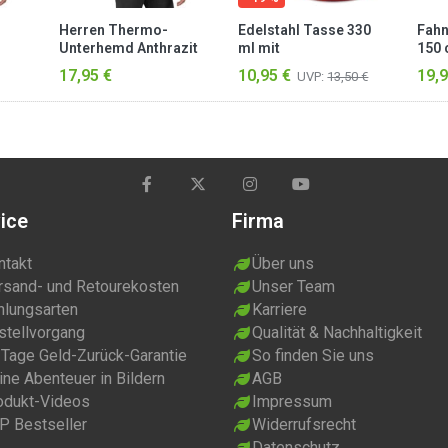
Herren Thermo-
Edelstahl Tasse 330
Fahn
Unterhemd Anthrazit
ml mit
150 
Karabinerhaken
Itali
17,95 €
10,95 €
19,9
UVP:
13,50 €
„Wisconsin“ Rot
ice
Firma
ntakt
Über uns
rsand- und Retourekosten
Unser Team
hlungsarten
Karriere
stellvorgang
Qualität & Nachhaltigkeit
 Tage Geld-Zurück-Garantie
So finden Sie uns
ne Abenteuer in Bildern
AGB
odukt-Videos
Impressum
P Bestseller
Widerrufsrecht
Datenschutz