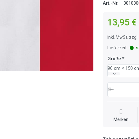
Art.-Nr.
301030
13,95 €
inkl. MwSt. zzg
Lieferzeit:
so
Größe
90 cm × 150 c
1
Merken