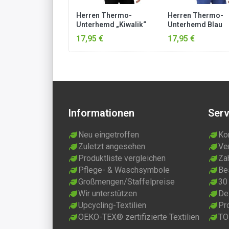
Herren Thermo-
Herren Thermo-
Unterhemd „Kiwalik“
Unterhemd Blau
Schwarz
17,95 €
17,95 €
Informationen
Serv
Neu eingetroffen
Ko
Zuletzt angesehen
Ve
Produktliste vergleichen
Za
Pflege- & Waschsymbole
Be
Großmengen/Staffelpreise
30
Wir unterstützen
Dei
Upcycling-Textilien
Pr
OEKO-TEX® zertifizierte Textilien
TO