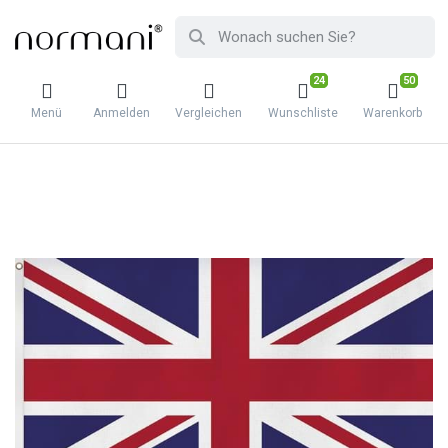
24
50
Menü
Anmelden
Vergleichen
Wunschliste
Warenkorb