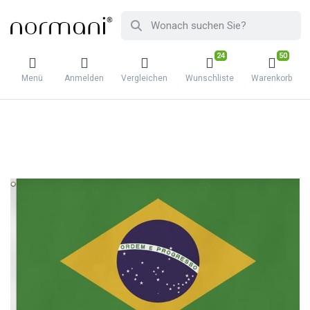
24
50
Menü
Anmelden
Vergleichen
Wunschliste
Warenkorb