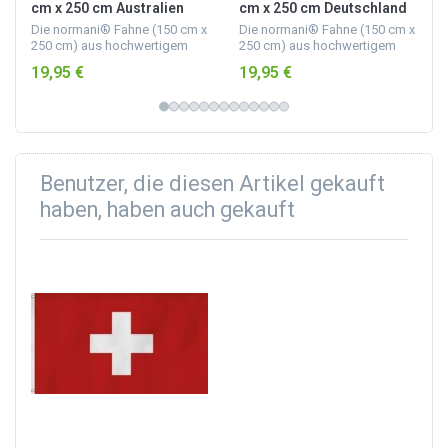
cm x 250 cm Australien
cm x 250 cm Deutschland
Die normani® Fahne (150 cm x
Die normani® Fahne (150 cm x
250 cm) aus hochwertigem
250 cm) aus hochwertigem
Fahnenstoff mit Messingösen
Fahnenstoff mit Messingösen
19,95 €
19,95 €
eignet sich bestens für den
eignet sich bestens für den
Outdoor-Bereich.
Outdoor-Bereich.
Benutzer, die diesen Artikel gekauft
haben, haben auch gekauft