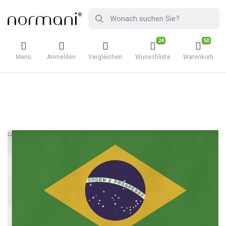
24
50
Menü
Anmelden
Vergleichen
Wunschliste
Warenkorb