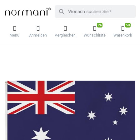
24
50
Menü
Anmelden
Vergleichen
Wunschliste
Warenkorb