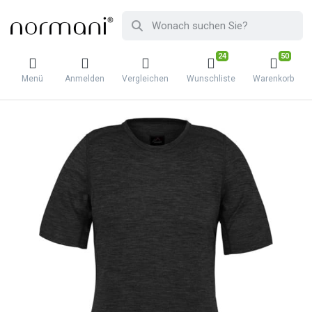
24
50
Menü
Anmelden
Vergleichen
Wunschliste
Warenkorb