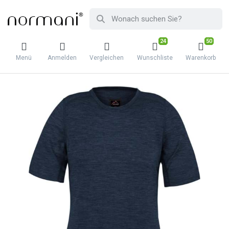
24
50
Menü
Anmelden
Vergleichen
Wunschliste
Warenkorb