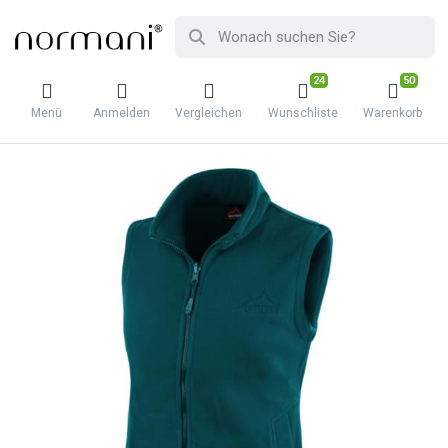
24
50
Menü
Anmelden
Vergleichen
Wunschliste
Warenkorb