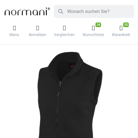
24
50
Menü
Anmelden
Vergleichen
Wunschliste
Warenkorb