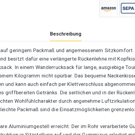
Beschreibung
 auf geringem Packmaß und angemessenem Sitzkomfort. D
nd besitzt dafür eine verlängerte Rückenlehne mit Kopfkis
ksack. In einem Wanderrucksack für lange, ausgiebige Tou
 einem Kilogramm nicht spürbar. Das bequeme Nackenkissen
sen und kann auch einfach per Klettverschluss abgenommen 
s griffbereiten Getränks. Die seitlichen und in der Rücke
hten Wohlfühlcharakter durch angenehme Luftzirkulation, 
leichte Packmaß sind die Einsatzmöglichkeiten grenzenlo
are Aluminiumgestell erreicht. Der im Rohr verarbeitete G
struktion in Sitzstellung auf und der Gummizug erledigt m