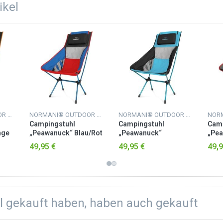
ikel
NORMANI® OUTDOOR SPORTS
NORMANI® OUTDOOR SPORTS
NORMANI® OUTDOOR SPORTS
Campingstuhl
Campingstuhl
Camp
nge
„Peawanuck“ Blau/Rot
„Peawanuck“
„Pe
Petrol/Schwarz
Anth
49,95 €
49,95 €
49,9
el gekauft haben, haben auch gekauft