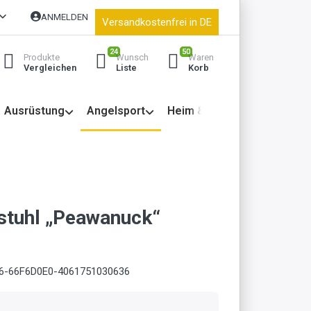
ANMELDEN
Versandkostenfrei in DE
24
50
Produkte
Wunsch
Waren
Vergleichen
Liste
Korb
Ausrüstung
Angelsport
Heim & Garten
tuhl „Peawanuck“
6-66F6D0E0-4061751030636