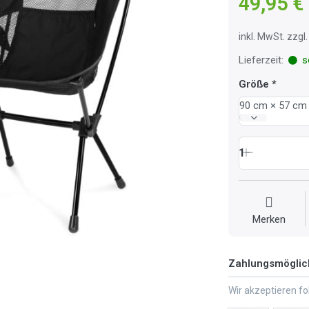
49,95 €
inkl. MwSt. zzg
Lieferzeit:
so
Größe
90 cm × 57 cm
1
Merken
Zahlungsmöglic
Wir akzeptieren f