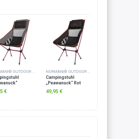
NORMANI® OUTDOOR SPORTS
NORMANI® OUTDOOR SPORTS
ingstuhl
Campingstuhl
Campingstuhl
awanuck“
„Peawanuck“ Rot
„Peawanuck“ Nav
razit/Rot
5 €
49,95 €
49,95 €