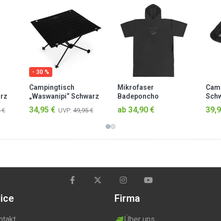
- 30 %
Campingtisch
Mikrofaser
Camp
rz
„Waswanipi“ Schwarz
Badeponcho
Sch
„Siargao“ Schwarz
34,95 €
ab 34,90 €
39,9
 €
UVP:
49,95 €
ice
Firma
ntakt
Über uns