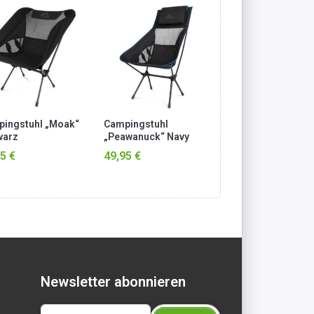
ingstuhl „Moak“
Campingstuhl
Campingstuhl
warz
„Peawanuck“ Navy
„Peawanuck“
Anthrazit/Rot
5 €
49,95 €
49,95 €
Newsletter abonnieren