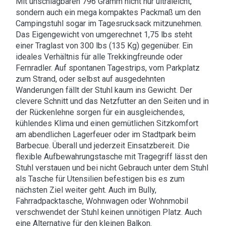
Mit unschlagbaren 796 Gramm nicht nur ultraleicht,
sondern auch ein mega kompaktes Packmaß um den
Campingstuhl sogar im Tagesrucksack mitzunehmen.
Das Eigengewicht von umgerechnet 1,75 lbs steht
einer Traglast von 300 lbs (135 Kg) gegenüber. Ein
ideales Verhältnis für alle Trekkingfreunde oder
Fernradler. Auf spontanen Tagestrips, vom Parkplatz
zum Strand, oder selbst auf ausgedehnten
Wanderungen fällt der Stuhl kaum ins Gewicht. Der
clevere Schnitt und das Netzfutter an den Seiten und in
der Rückenlehne sorgen für ein ausgleichendes,
kühlendes Klima und einen gemütlichen Sitzkomfort
am abendlichen Lagerfeuer oder im Stadtpark beim
Barbecue. Überall und jederzeit Einsatzbereit. Die
flexible Aufbewahrungstasche mit Tragegriff lässt den
Stuhl verstauen und bei nicht Gebrauch unter dem Stuhl
als Tasche für Utensilien befestigen bis es zum
nächsten Ziel weiter geht. Auch im Bully,
Fahrradpacktasche, Wohnwagen oder Wohnmobil
verschwendet der Stuhl keinen unnötigen Platz. Auch
eine Alternative für den kleinen Balkon.