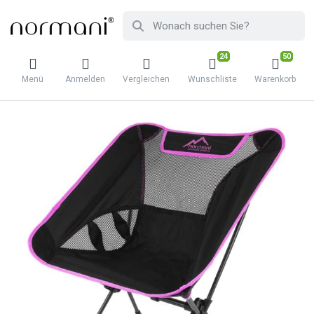
24
50
Menü
Anmelden
Vergleichen
Wunschliste
Warenkorb