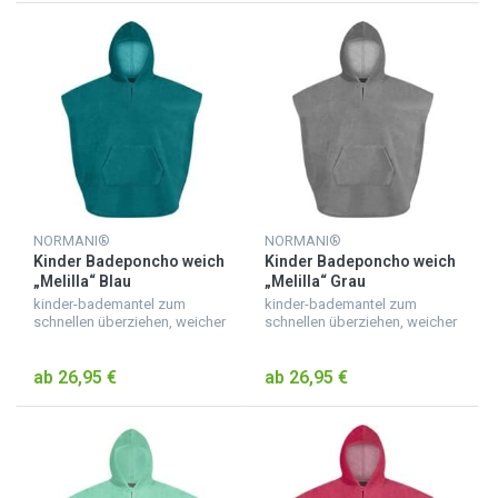
NORMANI®
NORMANI®
Kinder Badeponcho weich
Kinder Badeponcho weich
„Melilla“ Blau
„Melilla“ Grau
kinder-bademantel zum
kinder-bademantel zum
schnellen überziehen, weicher
schnellen überziehen, weicher
badeponcho für kinder aus
badeponcho für kinder aus
saugfähigem material,
saugfähigem material,
ab 26,95 €
ab 26,95 €
kuscheliger kinderbademantel
kuscheliger kinderbademantel
mit kapuze, mit ärmeln und b...
mit kapuze, mit ärmeln und b...