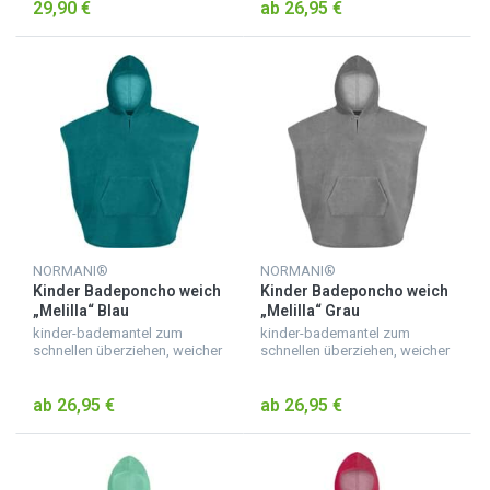
29,90 €
ab 26,95 €
kuscheliger kinderbademantel
mit kapuze, mit ärmeln und b...
NORMANI®
NORMANI®
Kinder Badeponcho weich
Kinder Badeponcho weich
„Melilla“ Blau
„Melilla“ Grau
kinder-bademantel zum
kinder-bademantel zum
schnellen überziehen, weicher
schnellen überziehen, weicher
badeponcho für kinder aus
badeponcho für kinder aus
saugfähigem material,
saugfähigem material,
ab 26,95 €
ab 26,95 €
kuscheliger kinderbademantel
kuscheliger kinderbademantel
mit kapuze, mit ärmeln und b...
mit kapuze, mit ärmeln und b...