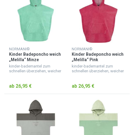
NORMANI®
NORMANI®
Kinder Badeponcho weich
Kinder Badeponcho weich
„Melilla“ Minze
„Melilla“ Pink
kinder-bademantel zum
kinder-bademantel zum
schnellen überziehen, weicher
schnellen überziehen, weicher
badeponcho für kinder aus
badeponcho für kinder aus
saugfähigem material,
saugfähigem material,
ab 26,95 €
ab 26,95 €
kuscheliger kinderbademantel
kuscheliger kinderbademantel
mit kapuze, mit ärmeln und b...
mit kapuze, mit ärmeln und b...