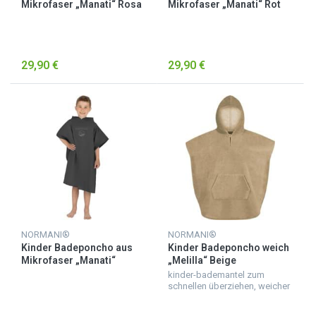
Mikrofaser „Manati“ Rosa
Mikrofaser „Manati“ Rot
29,90 €
29,90 €
NORMANI®
NORMANI®
Kinder Badeponcho aus
Kinder Badeponcho weich
Mikrofaser „Manati“
„Melilla“ Beige
Schwarz
kinder-bademantel zum
schnellen überziehen, weicher
badeponcho für kinder aus
saugfähigem material,