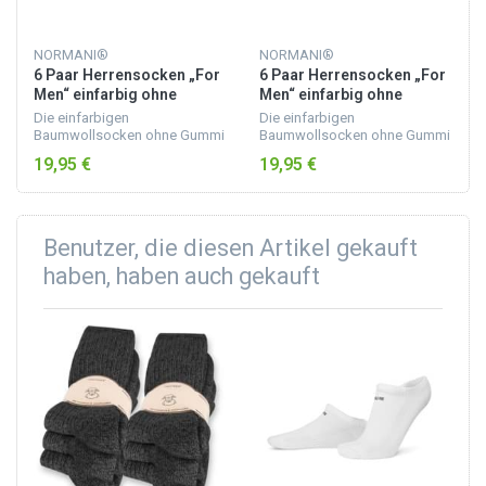
NORMANI®
NORMANI®
6 Paar Herrensocken „For
6 Paar Herrensocken „For
Men“ einfarbig ohne
Men“ einfarbig ohne
Gummi Braun sortiert
Gummi Anthrazit
Die einfarbigen
Die einfarbigen
Baumwollsocken ohne Gummi
Baumwollsocken ohne Gummi
sind für Diabetiker geeignet.
sind für Diabetiker geeignet.
19,95 €
19,95 €
Sie schneiden nicht ein, sind
Sie schneiden nicht ein, sind
geschmeidig und
geschmeidig und
atmungsaktiv. Ihre
atmungsaktiv. Ihre
Passgenauigkeit erha...
Passgenauigkeit erha...
Benutzer, die diesen Artikel gekauft
haben, haben auch gekauft