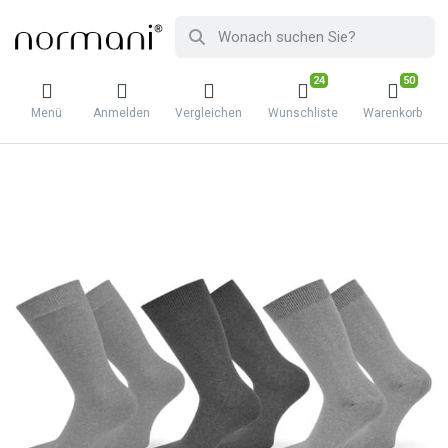
24
50
Menü
Anmelden
Vergleichen
Wunschliste
Warenkorb