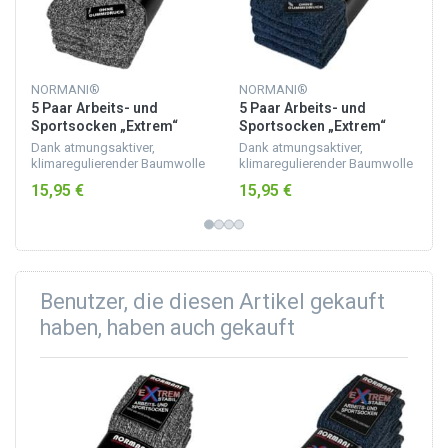
NORMANI®
NORMANI®
5 Paar Arbeits- und
5 Paar Arbeits- und
Sportsocken „Extrem“
Sportsocken „Extrem“
Grau meliert
Blau meliert
Dank atmungsaktiver,
Dank atmungsaktiver,
klimaregulierender Baumwolle
klimaregulierender Baumwolle
sind die EXTREM stabilen
sind die EXTREM stabilen
15,95 €
15,95 €
Arbeits- und Sportsocken
Arbeits- und Sportsocken
ideal für Sport, Freizeit und
ideal für Sport, Freizeit und
Arbeit.
Arbeit.
Benutzer, die diesen Artikel gekauft
haben, haben auch gekauft