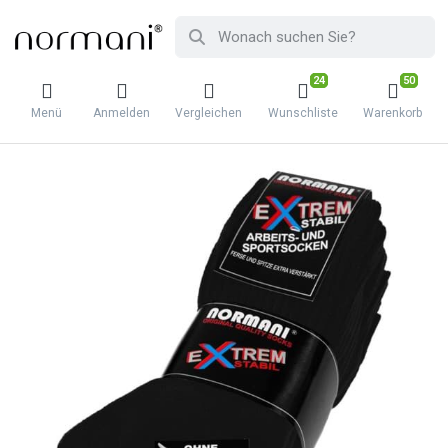
24
50
Menü
Anmelden
Vergleichen
Wunschliste
Warenkorb