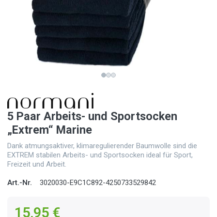
5 Paar Arbeits- und Sportsocken
„Extrem“ Marine
Dank atmungsaktiver, klimaregulierender Baumwolle sind die
EXTREM stabilen Arbeits- und Sportsocken ideal für Sport,
Freizeit und Arbeit.
Art.-Nr.
3020030-E9C1C892-4250733529842
15,95 €