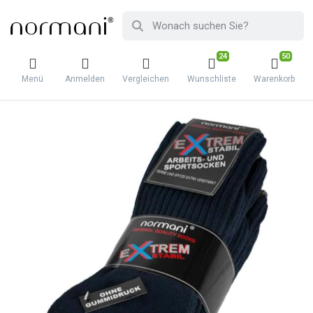
24
50
Menü
Anmelden
Vergleichen
Wunschliste
Warenkorb