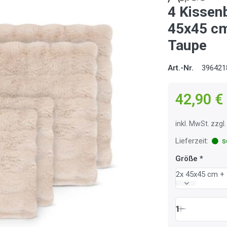
4 Kissen
45x45 cm
Taupe
Art.-Nr.
396421
42,90 €
inkl. MwSt. zzg
Lieferzeit:
so
Größe
2x 45x45 cm +
1