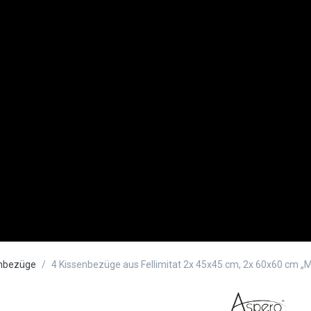
enbezüge
4 Kissenbezüge aus Fellimitat 2x 45x45 cm, 2x 60x60 cm „M