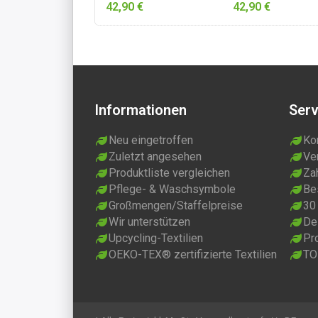
cm, 2x 60x60 cm
cm, 2x 60x60 cm
42,90 €
42,90 €
„Milan“ Dunkelgrau
„Milan“ Hellgrau
Informationen
Serv
Neu eingetroffen
Ko
Zuletzt angesehen
Ve
Produktliste vergleichen
Za
Pflege- & Waschsymbole
Be
Großmengen/Staffelpreise
30
Wir unterstützen
Dei
Upcycling-Textilien
Pr
OEKO-TEX® zertifizierte Textilien
TO