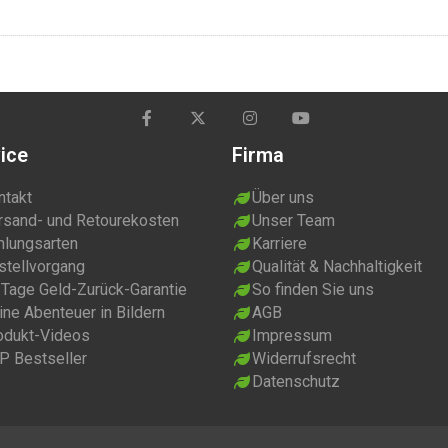
ice
Firma
ntakt
Über uns
rsand- und Retourekosten
Unser Team
hlungsarten
Karriere
stellvorgang
Qualität & Nachhaltigkeit
 Tage Geld-Zurück-Garantie
So finden Sie uns
ne Abenteuer in Bildern
AGB
odukt-Videos
Impressum
P Bestseller
Widerrufsrecht
Datenschutz