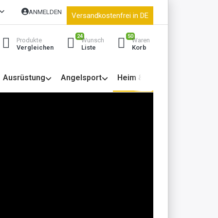
ANMELDEN
Versandkostenfrei in DE
24
50
Produkte
Wunsch
Waren
Vergleichen
Liste
Korb
Ausrüstung
Angelsport
Heim & Garten