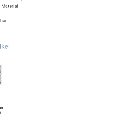
 Material
hbar
ikel
us
5