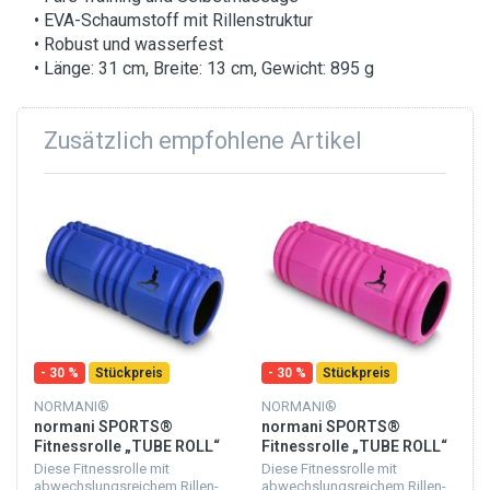
• EVA-Schaumstoff mit Rillenstruktur
• Robust und wasserfest
• Länge: 31 cm, Breite: 13 cm, Gewicht: 895 g
Zusätzlich empfohlene Artikel
- 30 %
Stückpreis
- 30 %
Stückpreis
NORMANI®
NORMANI®
normani SPORTS®
normani SPORTS®
Fitnessrolle „TUBE ROLL“
Fitnessrolle „TUBE ROLL“
Blau
Pink
Diese Fitnessrolle mit
Diese Fitnessrolle mit
abwechslungsreichem Rillen-
abwechslungsreichem Rillen-