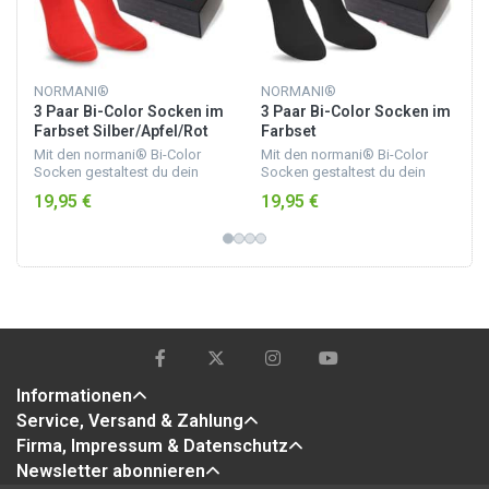
NORMANI®
NORMANI®
3 Paar Bi-Color Socken im
3 Paar Bi-Color Socken im
Farbset Silber/Apfel/Rot
Farbset
Türkis/Schwarz/Royal
Mit den normani® Bi-Color
Mit den normani® Bi-Color
Socken gestaltest du dein
Socken gestaltest du dein
Leben etwas bunter.. Durch
Leben etwas bunter.. Durch
19,95 €
19,95 €
trendige Sockenfarben und
trendige Sockenfarben und
einem farbig abgesetzten
einem farbig abgesetzten
Bund, setzt du frische Akze...
Bund, setzt du frische Akze...
Informationen
Service, Versand & Zahlung
Firma, Impressum & Datenschutz
Newsletter abonnieren