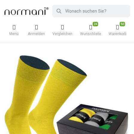
24
50
Menü
Anmelden
Vergleichen
Wunschliste
Warenkorb