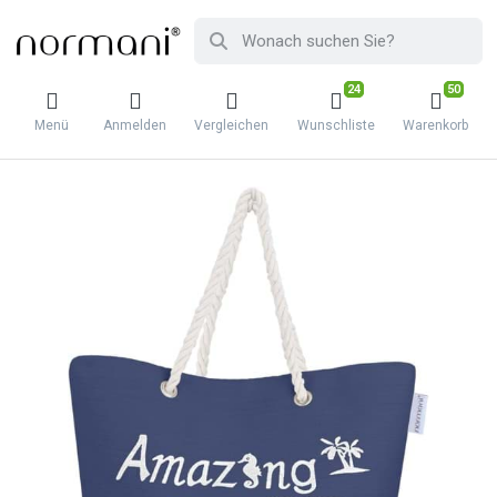
24
50
Menü
Anmelden
Vergleichen
Wunschliste
Warenkorb