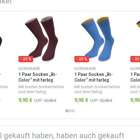
ikel
- 23 %
- 23 %
- 23
NORMANI®
NORMANI®
NOR
-
1 Paar Socken „Bi-
1 Paar Socken „Bi-
1 Pa
Color“ mit farbig
Color“ mit farbig
Colo
d
abgesetztem Bund
abgesetztem Bund
abg
arben
Mit bunten Sockenfarben
Mit bunten Sockenfarben
Mit 
Bordeaux/Hellgrau
Himmelblau/Aprikose
Gelb
und dem farbig
und dem farbig
und 
etzt
abgesetzten Bund, setzt
abgesetzten Bund, setzt
abges
9,95 €
9,95 €
9,95
€
UVP:
12,95 €
UVP:
12,95 €
n
du frische Akzente in
du frische Akzente in
du fr
nd
deiner Umgebung und
deiner Umgebung und
dein
hen.
bei deinen Mitmenschen.
bei deinen Mitmenschen.
bei 
Trage sie zu jedem
Trage sie zu jedem
Trage
Anlass un...
Anlass un...
Anlas
el gekauft haben, haben auch gekauft