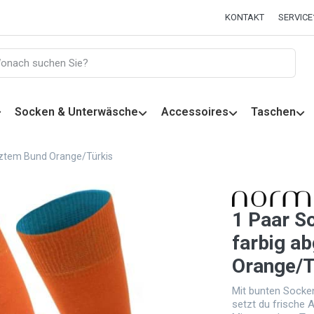
KONTAKT
SERVICE
Socken & Unterwäsche
Accessoires
Taschen
etztem Bund Orange/Türkis
1 Paar S
farbig a
Orange/T
Mit bunten Socke
setzt du frische 