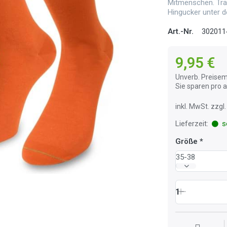
Mitmenschen. Tra
Hingucker unter 
Art.-Nr.
302011
9,95 €
Unverb. Preisem
Sie sparen pro
inkl. MwSt. zzg
Lieferzeit:
so
Größe
35-38
1