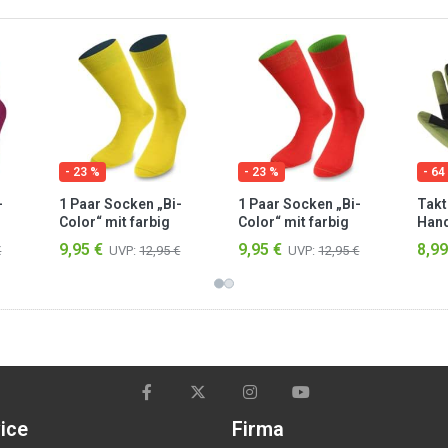
- 23 %
- 23 %
- 64
-
1 Paar Socken „Bi-
1 Paar Socken „Bi-
Takt
Color“ mit farbig
Color“ mit farbig
Hand
d
abgesetztem Bund
abgesetztem Bund
9,95 €
9,95 €
8,99
€
UVP:
12,95 €
UVP:
12,95 €
Gelb/Marine
Rot/Apfelgrün
ice
Firma