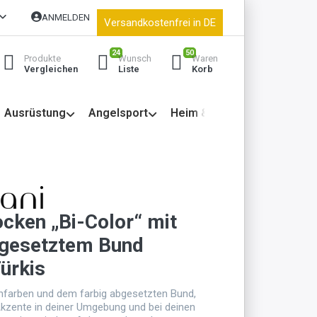
ANMELDEN
Versandkostenfrei in DE
24
50
Produkte
Wunsch
Waren
Vergleichen
Liste
Korb
Ausrüstung
Angelsport
Heim & Garten
ocken „Bi-Color“ mit
bgesetztem Bund
ürkis
nfarben und dem farbig abgesetzten Bund,
Akzente in deiner Umgebung und bei deinen