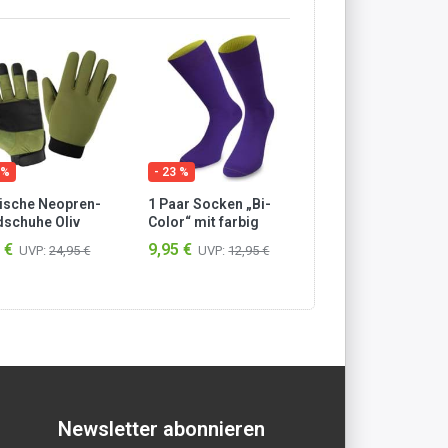
 %
- 23 %
- 23 %
ische Neopren-
1 Paar Socken „Bi-
1 Paar Socken „Bi
schuhe Oliv
Color“ mit farbig
Color“ mit farbig
abgesetztem Bund
abgesetztem Bun
 €
9,95 €
9,95 €
UVP:
24,95 €
UVP:
12,95 €
UVP:
12,95 
Lila/Limette
Limette/Beere
Newsletter abonnieren