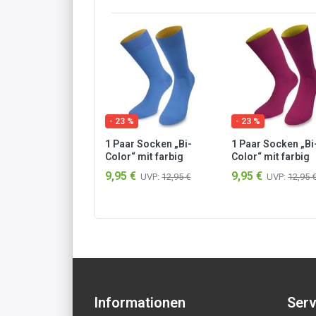
 %
- 23 %
- 23 %
ar Socken „Bi-
1 Paar Socken „Bi-
1 Paar Socken „Bi
r“ mit farbig
Color“ mit farbig
Color“ mit farbig
esetztem Bund
abgesetztem Bund
abgesetztem Bun
 €
9,95 €
9,95 €
UVP:
12,95 €
UVP:
12,95 €
UVP:
12,95 
er/Säuregelb
Himmelblau/Aprikose
Magenta/Gelb
Informationen
Serv