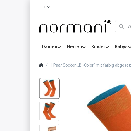
DE
Damen
Herren
Kinder
Babys
1 Paar Socken „Bi-Color“ mit farbig abges