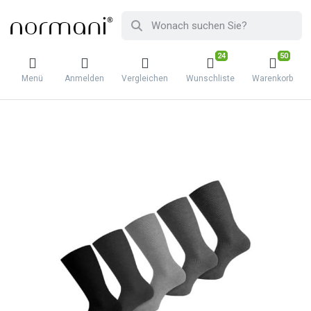
24
50
Menü
Anmelden
Vergleichen
Wunschliste
Warenkorb