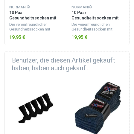
NORMANI®
NORMANI®
10 Paar
10 Paar
Gesundheitssocken mit
Gesundheitssocken mit
hohem Baumwollanteil
hohem Baumwollanteil
Die venenfreundlichen
Die venenfreundlichen
Schwarz
Hell sortiert
Gesundheitssocken mit
Gesundheitssocken mit
hohem Baumwollanteil sind
hohem Baumwollanteil sind
19,95 €
19,95 €
geschmeidig, atmungsaktiv
geschmeidig, atmungsaktiv
und verzichten auf einen
und verzichten auf einen
umgelegten Abschlussrand.
umgelegten Abschlussrand.
Benutzer, die diesen Artikel gekauft
haben, haben auch gekauft