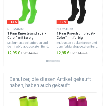
- 13 %
- 13 %
NORMANI®
NORMANI®
1 Paar Kniestrümpfe „Bi-
1 Paar Kniestrümpfe „Bi-
Color“ mit farbig
Color“ mit farbig
abgesetztem Bund
abgesetztem Bund
Mit bunten Sockenfarben und
Mit bunten Sockenfarben und
Apfelgrün/Moosgrün
Schwarz/Beere
dem farbig abgesetzten Bund,
dem farbig abgesetzten Bund,
setzt du frische Akzente in
setzt du frische Akzente in
12,95 €
12,95 €
UVP:
14,95 €
UVP:
14,95 €
deiner Umgebung und bei
deiner Umgebung und bei
deinen Mitmenschen. Trage
deinen Mitmenschen. Trage
sie zu jedem Anlass un...
sie zu jedem Anlass un...
Benutzer, die diesen Artikel gekauft
haben, haben auch gekauft