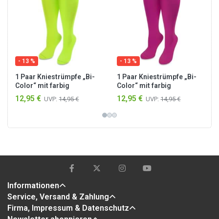
- 13 %
- 13 %
1 Paar Kniestrümpfe „Bi-
1 Paar Kniestrümpfe „Bi-
Color“ mit farbig
Color“ mit farbig
abgesetztem Bund
abgesetztem Bund
12,95 €
12,95 €
UVP:
14,95 €
UVP:
14,95 €
Limette/Beere
Magenta/Gelb
Informationen
Service, Versand & Zahlung
Firma, Impressum & Datenschutz