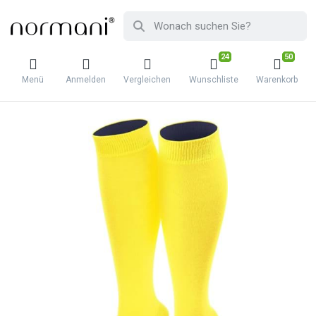
24
50
Menü
Anmelden
Vergleichen
Wunschliste
Warenkorb