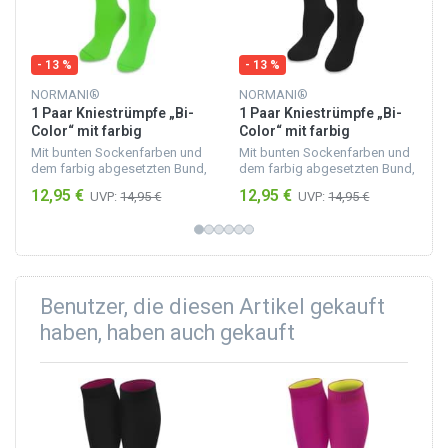
- 13 %
- 13 %
NORMANI®
NORMANI®
1 Paar Kniestrümpfe „Bi-
1 Paar Kniestrümpfe „Bi-
Color“ mit farbig
Color“ mit farbig
abgesetztem Bund
abgesetztem Bund
Mit bunten Sockenfarben und
Mit bunten Sockenfarben und
Apfelgrün/Moosgrün
Schwarz/Beere
dem farbig abgesetzten Bund,
dem farbig abgesetzten Bund,
setzt du frische Akzente in
setzt du frische Akzente in
12,95 €
12,95 €
UVP:
14,95 €
UVP:
14,95 €
deiner Umgebung und bei
deiner Umgebung und bei
deinen Mitmenschen. Trage
deinen Mitmenschen. Trage
sie zu jedem Anlass un...
sie zu jedem Anlass un...
Benutzer, die diesen Artikel gekauft
haben, haben auch gekauft