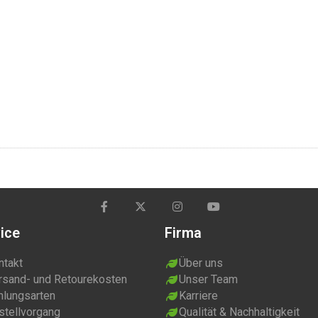
ice
Firma
ntakt
Über uns
rsand- und Retourekosten
Unser Team
hlungsarten
Karriere
stellvorgang
Qualität & Nachhaltigkeit