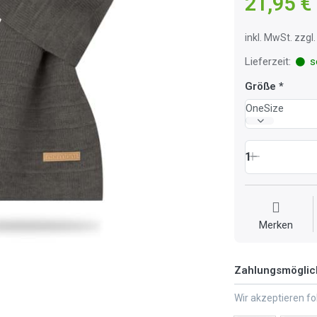
21,95 €
inkl. MwSt. zzg
Lieferzeit:
so
Größe
OneSize
1
Merken
Zahlungsmöglic
Wir akzeptieren f