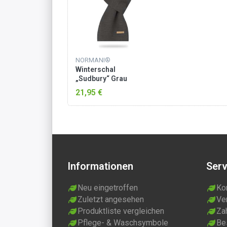
NORMANI®
Winterschal
„Sudbury“ Grau
meliert
21,95 €
Informationen
Serv
Neu eingetroffen
Ko
Zuletzt angesehen
Ve
Produktliste vergleichen
Za
Pflege- & Waschsymbole
Be