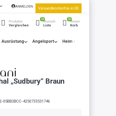
ANMELDEN
Versandkostenfrei in DE
24
50
Produkte
Wunsch
Waren
Vergleichen
Liste
Korb
Ausrüstung
Angelsport
Heim & Garten
hal „Sudbury“ Braun
2-05BB2BCC-4250733531746