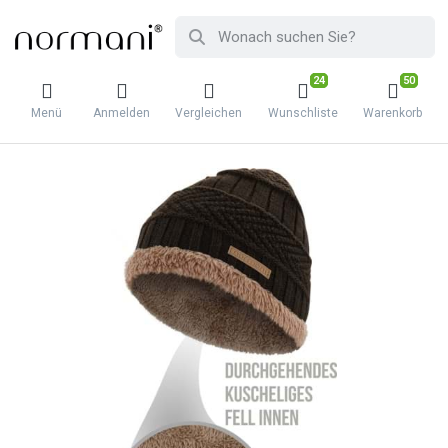
24
50
Menü
Anmelden
Vergleichen
Wunschliste
Warenkorb