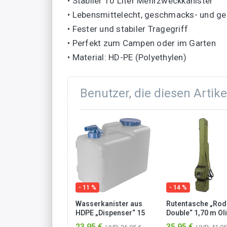
• Stabiler 10 Liter Mehrzweckkanister
• Lebensmittelecht, geschmacks- und ge
• Fester und stabiler Tragegriff
• Perfekt zum Campen oder im Garten
• Material: HD-PE (Polyethylen)
Benutzer, die diesen Artik
- 11 %
- 14 %
Wasserkanister aus
Rutentasche „Ro
HDPE „Dispenser“ 15
Double“ 1,70 m Ol
Liter Transparent
23,95 €
35,95 €