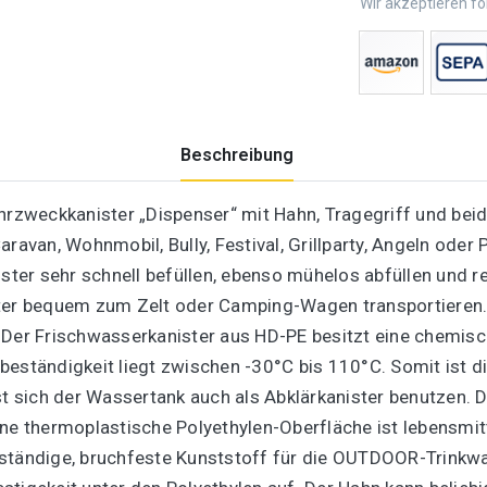
Wir akzeptieren f
Beschreibung
hrzweckkanister „Dispenser“ mit Hahn, Tragegriff und beid
ravan, Wohnmobil, Bully, Festival, Grillparty, Angeln oder
ister sehr schnell befüllen, ebenso mühelos abfüllen und r
ster bequem zum Zelt oder Camping-Wagen transportieren.
 Der Frischwasserkanister aus HD-PE besitzt eine chemisc
rbeständigkeit liegt zwischen -30°C bis 110°C. Somit ist
st sich der Wassertank auch als Abklärkanister benutzen. D
ene thermoplastische Polyethylen-Oberfläche ist lebensmi
eständige, bruchfeste Kunststoff für die OUTDOOR-Trink