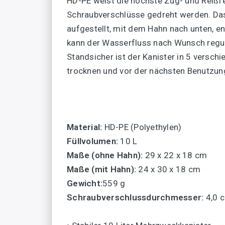
HD-PE weist die höchste Zug- und Reißfe
Schraubverschlüsse gedreht werden. Das
aufgestellt, mit dem Hahn nach unten, 
kann der Wasserfluss nach Wunsch reguli
Standsicher ist der Kanister in 5 versch
trocknen und vor der nächsten Benutzu
Material:
HD-PE (Polyethylen)
Füllvolumen:
10 L
Maße (ohne Hahn):
29 x 22 x 18 cm
Maße (mit Hahn):
24 x 30 x 18 cm
Gewicht:
559 g
Schraubverschlussdurchmesser:
4,0 