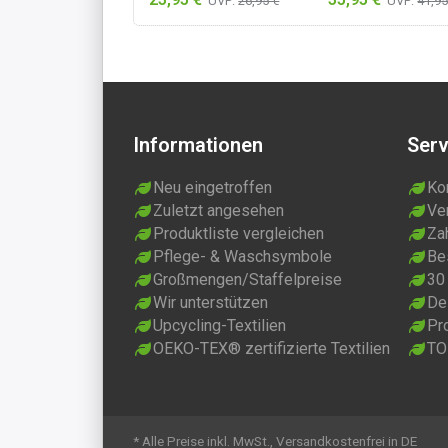
UVP:
26,95 €
UVP:
41,95
Informationen
Serv
Neu eingetroffen
Ko
Zuletzt angesehen
Ve
Produktliste vergleichen
Za
Pflege- & Waschsymbole
Be
Großmengen/Staffelpreise
30
Wir unterstützen
Dei
Upcycling-Textilien
Pr
OEKO-TEX® zertifizierte Textilien
TO
* Alle Preise inkl. MwSt., Versandkostenfrei in DE