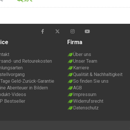
 €
ice
Firma
ntakt
Über uns
rsand- und Retourekosten
Unser Team
hlungsarten
Karriere
stellvorgang
Qualität & Nachhaltigkeit
 Tage Geld-Zurück-Garantie
So finden Sie uns
ne Abenteuer in Bildern
AGB
odukt-Videos
Impressum
P Bestseller
Widerrufsrecht
Datenschutz