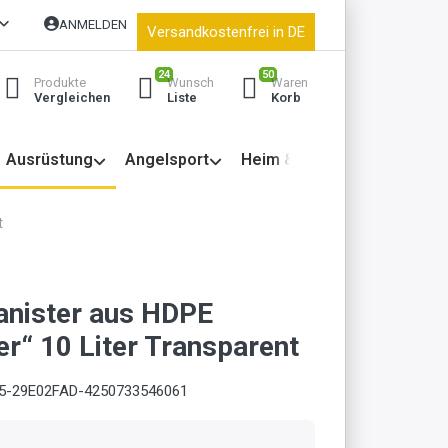
ANMELDEN
Versandkostenfrei in DE
24
50
Produkte
Wunsch
Waren
Vergleichen
Liste
Korb
Ausrüstung
Angelsport
Heim & Garten
t
nister aus HDPE
er“ 10 Liter Transparent
5-29E02FAD-4250733546061