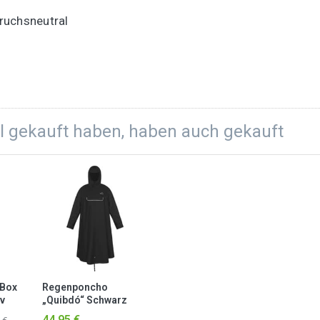
ruchsneutral
el gekauft haben, haben auch gekauft
dBox
Regenponcho
iv
„Quibdó“ Schwarz
44,95 €