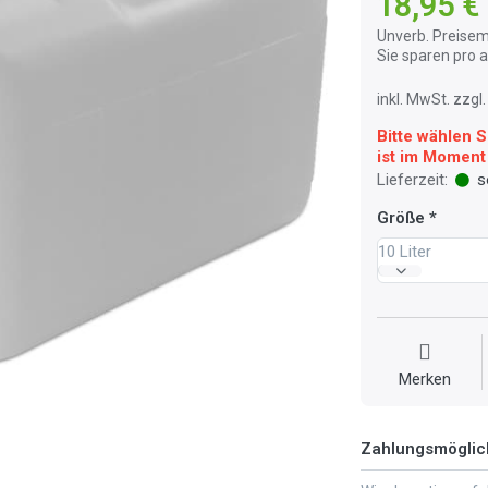
18,95 €
Unverb. Preisem
Sie sparen pro
inkl. MwSt. zzg
Bitte wählen S
ist im Moment 
Lieferzeit:
so
Größe
10 Liter
Merken
Zahlungsmöglic