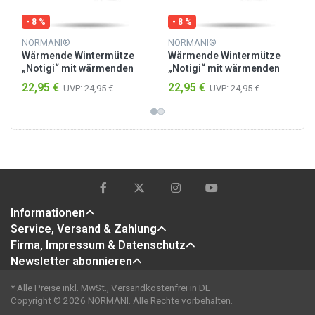
- 8 %
- 8 %
NORMANI®
NORMANI®
Wärmende Wintermütze
Wärmende Wintermütze
„Notigi“ mit wärmenden
„Notigi“ mit wärmenden
Teddyfutter Schwarz
Teddyfutter Grau
22,95 €
22,95 €
UVP:
24,95 €
UVP:
24,95 €
Informationen
Service, Versand & Zahlung
Firma, Impressum & Datenschutz
Newsletter abonnieren
* Alle Preise inkl. MwSt., Versandkostenfrei in DE
Copyright © 2026 NORMANI. Alle Rechte vorbehalten.