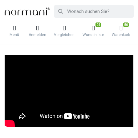
24
50
Menü
Anmelden
Vergleichen
Wunschliste
Warenkorb