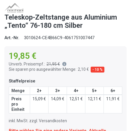
Teleskop-Zeltstange aus Aluminium
„Tento“ 76-180 cm Silber
Art.-Nr.
3010624-CE4B66C9-4061751007447
19,85 €
Unverb. Preisempf.:
21,95 €
Sie sparen pro ausgewählter Menge:
2,10 €
- 10 %
Staffelpreise
Menge
2+
3+
4+
5+
6+
Preis
15,09 €
14,09 €
12,51 €
12,11 €
11,91 €
pro
Einheit
inkl. MwSt. zzgl. Versandkosten
Bitte wählen Sie eine andere Variante. Aktuelle