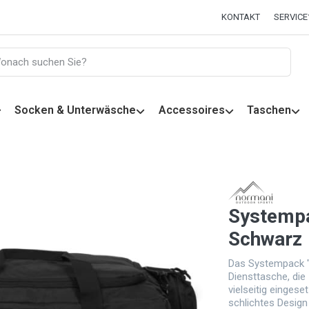
KONTAKT
SERVICE
Socken & Unterwäsche
Accessoires
Taschen
Systempa
Schwarz
Das Systempack "
Diensttasche, die 
vielseitig einges
schlichtes Design