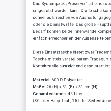
Das Systempack „Preserver“ ist eine robu
eingesetzt werden kann. Die Tasche komb
schnelles Erreichen von Ausrüstungsgege
oder die Dienstwaffe. Das große Hauptfa
Bedarf können beide Innenwände kompl
einfach erreichbar an der Außenseite platz
Diese Einsatztasche bietet zwei Tragemö
Tasche mittels verstellbarem Tragegurt 
Kontaktstelle ausreichend gepolstert is
Material:
600 D Polyester
Maße:
26 (H) x 51 (B) x 31 cm (H)
Gesamtvolumen:
45 Liter
(30 Liter Hauptfach, 15 Liter Seitenfäche