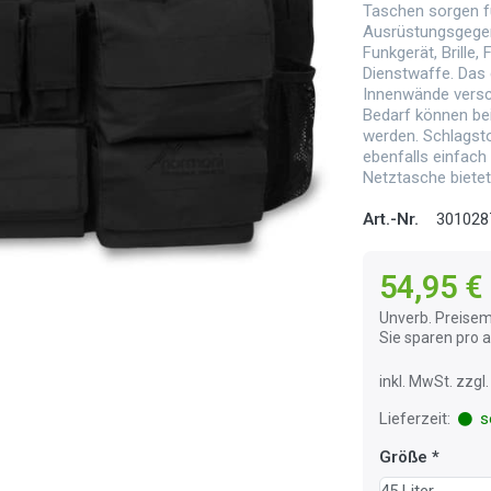
Taschen sorgen fü
Ausrüstungsgegen
Funkgerät, Brille,
Dienstwaffe. Das 
Innenwände versc
Bedarf können b
werden. Schlagst
ebenfalls einfach 
Netztasche bietet 
Art.-Nr.
301028
54,95 €
Unverb. Preisem
Sie sparen pro
inkl. MwSt. zzg
Lieferzeit:
so
Größe
45 Liter