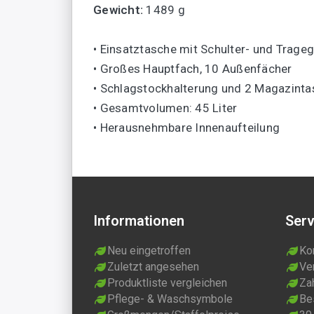
Gewicht:
1489 g
• Einsatztasche mit Schulter- und Trageg
• Großes Hauptfach, 10 Außenfächer
• Schlagstockhalterung und 2 Magazint
• Gesamtvolumen: 45 Liter
• Herausnehmbare Innenaufteilung
Informationen
Serv
Neu eingetroffen
Ko
Zuletzt angesehen
Ve
Produktliste vergleichen
Za
Pflege- & Waschsymbole
Be