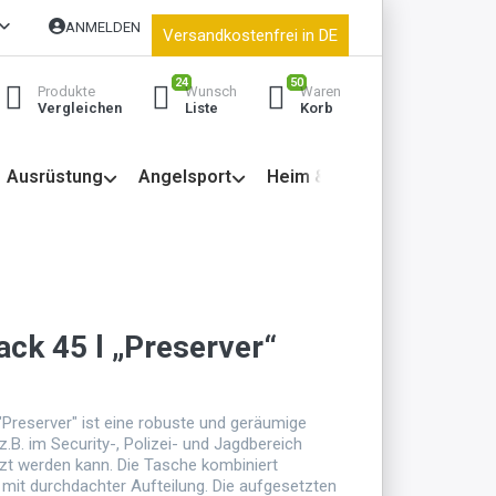
ANMELDEN
Versandkostenfrei in DE
24
50
Produkte
Wunsch
Waren
Vergleichen
Liste
Korb
Ausrüstung
Angelsport
Heim & Garten
ck 45 l „Preserver“
Preserver" ist eine robuste und geräumige
z.B. im Security-, Polizei- und Jagdbereich
etzt werden kann. Die Tasche kombiniert
 mit durchdachter Aufteilung. Die aufgesetzten