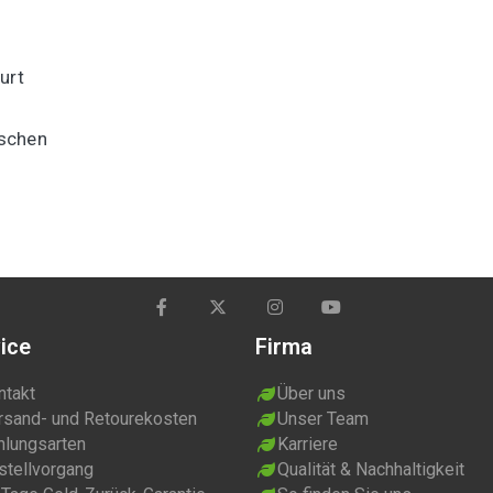
urt
aschen
ice
Firma
ntakt
Über uns
rsand- und Retourekosten
Unser Team
hlungsarten
Karriere
stellvorgang
Qualität & Nachhaltigkeit