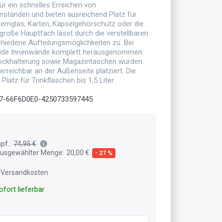
r ein schnelles Erreichen von
ständen und bieten ausreichend Platz für
 Fernglas, Karten, Kapselgehörschutz oder die
große Hauptfach lässt durch die verstellbaren
hiedene Aufteilungsmöglichkeiten zu. Bei
eide Innenwände komplett herausgenommen
ockhalterung sowie Magazintaschen wurden
erreichbar an der Außenseite platziert. Die
Platz für Trinkflaschen bis 1,5 Liter.
7-66F6D0E0-4250733597445
pf.:
74,95 €
 ausgewählter Menge:
20,00 €
- 27 %
l. Versandkosten
fort lieferbar