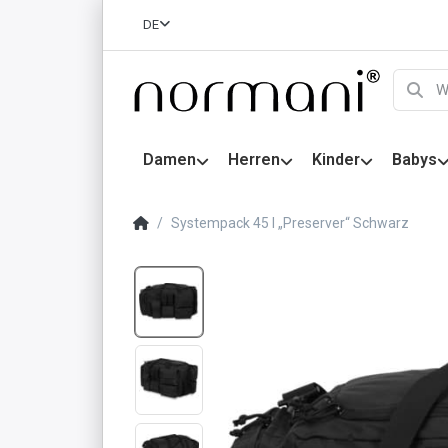
DE
Damen
Herren
Kinder
Babys
Systempack 45 l „Preserver“ Schwarz