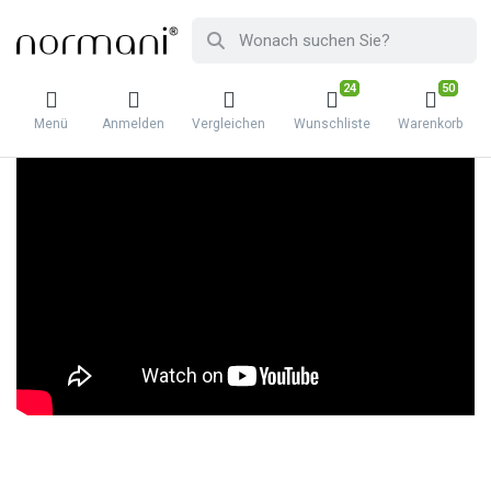
24
50
Menü
Anmelden
Vergleichen
Wunschliste
Warenkorb