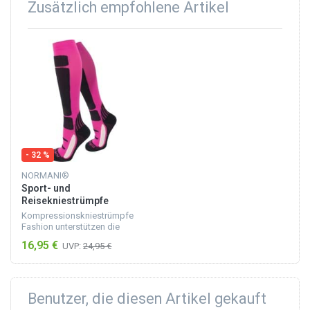
Zusätzlich empfohlene Artikel
- 32 %
NORMANI®
Sport- und
Reisekniestrümpfe
„Fashion“ Schwarz/Pink
Kompressionskniestrümpfe
Fashion unterstützen die
Durchblutung der Muskeln und
16,95 €
UVP:
24,95 €
damit die Leistungsfähigkeit
beim Sport. Gerade beim
Laufen, Radfahren oder Fu...
Benutzer, die diesen Artikel gekauft