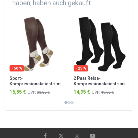
haben, haben auch gekauft
- 50 %
- 25 %
Sport-
2 Paar Reise-
fe
Kompressionskniestrümpfe
Kompressionskniestrümpfe
Dunkelbraun/Hellbraun
Schwarz
16,85 €
14,95 €
UVP:
33,85 €
UVP:
19,95 €