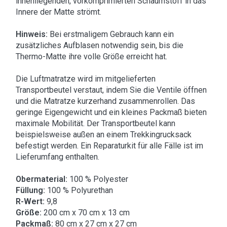
innenliegenden, vorkomprimierten Schaumstoff in das
Innere der Matte strömt.
Hinweis:
Bei erstmaligem Gebrauch kann ein
zusätzliches Aufblasen notwendig sein, bis die
Thermo-Matte ihre volle Größe erreicht hat.
Die Luftmatratze wird im mitgelieferten
Transportbeutel verstaut, indem Sie die Ventile öffnen
und die Matratze kurzerhand zusammenrollen. Das
geringe Eigengewicht und ein kleines Packmaß bieten
maximale Mobilität. Der Transportbeutel kann
beispielsweise außen an einem Trekkingrucksack
befestigt werden. Ein Reparaturkit für alle Fälle ist im
Lieferumfang enthalten.
Obermaterial:
100 % Polyester
Füllung:
100 % Polyurethan
R-Wert:
9,8
Größe:
200 cm x 70 cm x 13 cm
Packmaß:
80 cm x 27 cm x 27 cm