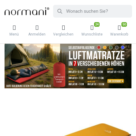
24
50
Menü
Anmelden
Vergleichen
Wunschliste
Warenkorb