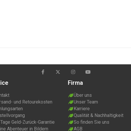
ice
Firma
ntakt
Über uns
rsand- und Retourekosten
Unser Team
hlungsarten
Karriere
stellvorgang
Qualität & Nachhaltigkeit
 Tage Geld-Zurück-Garantie
So finden Sie uns
ne Abenteuer in Bildern
AGB