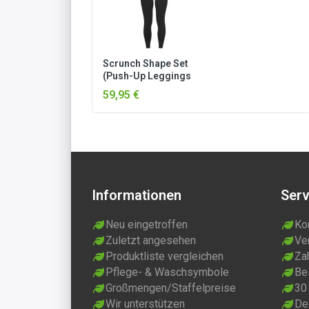
Scrunch Shape Set
(Push-Up Leggings
und Medium Support
59,95 €
Sport-BH) Schwarz
Informationen
Serv
Neu eingetroffen
Ko
Zuletzt angesehen
Ve
Produktliste vergleichen
Za
Pflege- & Waschsymbole
Be
Großmengen/Staffelpreise
30
Wir unterstützen
Dei