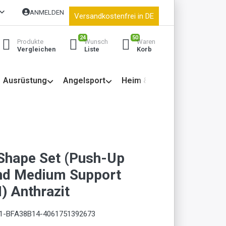
ANMELDEN
Versandkostenfrei in DE
24
50
Produkte
Wunsch
Waren
Vergleichen
Liste
Korb
Ausrüstung
Angelsport
Heim & Garten
Shape Set (Push-Up
nd Medium Support
) Anthrazit
1-BFA38B14-4061751392673