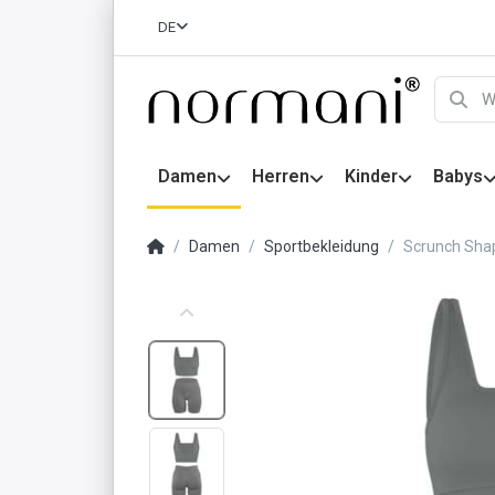
DE
Damen
Herren
Kinder
Babys
Damen
Sportbekleidung
Scrunch Shap