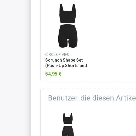
CIRCLE FIVE®
Scrunch Shape Set
(Push-Up Shorts und
Medium Support
54,95 €
Sport-BH) Schwarz
Benutzer, die diesen Artik