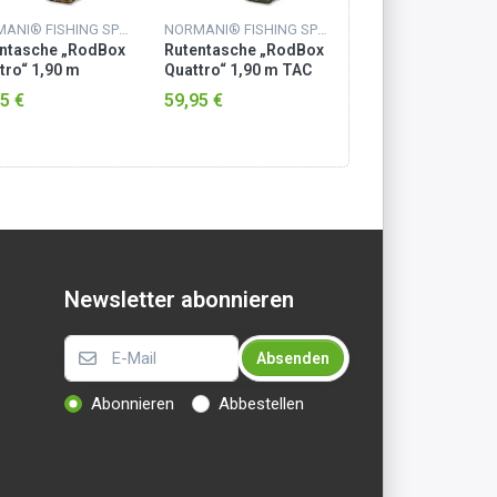
NORMANI® FISHING SPORTS
NORMANI® FISHING SPORTS
ntasche „RodBox
Rutentasche „RodBox
Rutentasche „Ro
tro“ 1,90 m
Quattro“ 1,90 m TAC
Quattro“ 1,90 m
est Autumn Camo
Digital Woodland
5 €
59,95 €
59,95 €
Newsletter abonnieren
Absenden
Abonnieren
Abbestellen