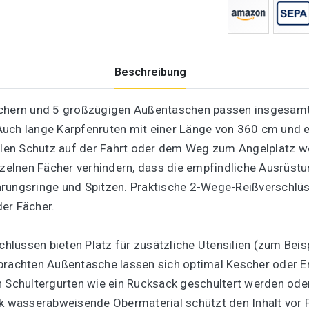
Beschreibung
ächern und 5 großzügigen Außentaschen passen insgesamt 
Auch lange Karpfenruten mit einer Länge von 360 cm und 
malen Schutz auf der Fahrt oder dem Weg zum Angelplatz w
inzelnen Fächer verhindern, dass die empfindliche Ausrüst
rungsringe und Spitzen. Praktische 2-Wege-Reißverschlüss
er Fächer.
lüssen bieten Platz für zusätzliche Utensilien (zum Beis
ngebrachten Außentasche lassen sich optimal Kescher oder 
n Schultergurten wie ein Rucksack geschultert werden oder
rk wasserabweisende Obermaterial schützt den Inhalt vor F