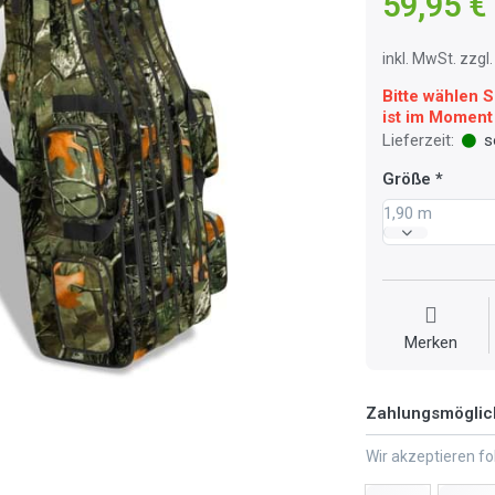
59,95 €
inkl. MwSt. zzg
Bitte wählen S
ist im Moment 
Lieferzeit:
so
Größe
1,90 m
Merken
Zahlungsmöglic
Wir akzeptieren f