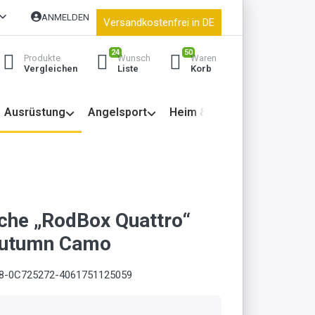
ANMELDEN
Versandkostenfrei in DE
24
50
Produkte
Wunsch
Waren
Vergleichen
Liste
Korb
Ausrüstung
Angelsport
Heim & Garten
che „RodBox Quattro“
Autumn Camo
8-0C725272-4061751125059