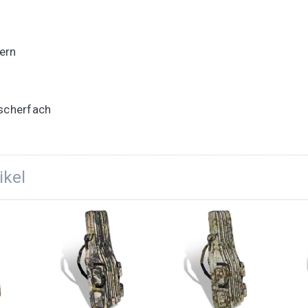
ern
escherfach
ikel