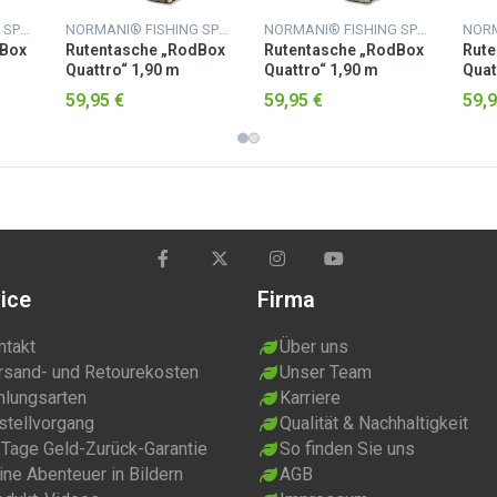
NORMANI® FISHING SPORTS
NORMANI® FISHING SPORTS
NORMANI® FISHING SPORTS
dBox
Rutentasche „RodBox
Rutentasche „RodBox
Rute
Quattro“ 1,90 m
Quattro“ 1,90 m
Quat
Green-Camo
Waldtarn
For
59,95 €
59,95 €
59,9
ice
Firma
ntakt
Über uns
rsand- und Retourekosten
Unser Team
hlungsarten
Karriere
stellvorgang
Qualität & Nachhaltigkeit
 Tage Geld-Zurück-Garantie
So finden Sie uns
ne Abenteuer in Bildern
AGB