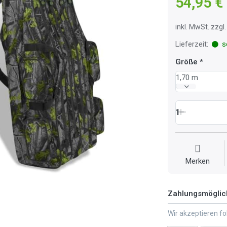
54,95 €
inkl. MwSt. zzg
Lieferzeit:
so
Größe
1,70 m
1
Merken
Zahlungsmöglic
Wir akzeptieren f