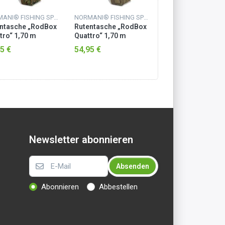
NORMANI® FISHING SPORTS
NORMANI® FISHING SPORTS
ntasche „RodBox
Rutentasche „RodBox
Rutentasche „Ro
tro“ 1,70 m
Quattro“ 1,70 m
Quattro“ 1,70 m
tal Woodland
Coyote
Tactical Camo
5 €
54,95 €
54,95 €
Newsletter abonnieren
Absenden
Abonnieren
Abbestellen