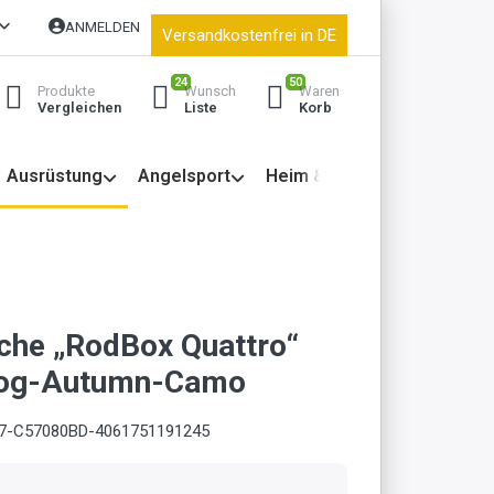
ANMELDEN
Versandkostenfrei in DE
24
50
Produkte
Wunsch
Waren
Vergleichen
Liste
Korb
Ausrüstung
Angelsport
Heim & Garten
che „RodBox Quattro“
Fog-Autumn-Camo
7-C57080BD-4061751191245