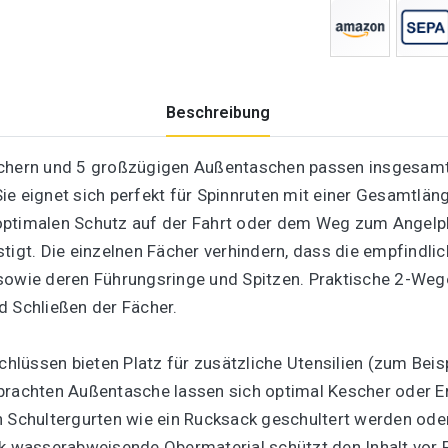
Beschreibung
ächern und 5 großzügigen Außentaschen passen insgesamt 
ie eignet sich perfekt für Spinnruten mit einer Gesamtlä
optimalen Schutz auf der Fahrt oder dem Weg zum Angelpl
stigt. Die einzelnen Fächer verhindern, dass die empfindl
sowie deren Führungsringe und Spitzen. Praktische 2-Weg
d Schließen der Fächer.
lüssen bieten Platz für zusätzliche Utensilien (zum Beis
ngebrachten Außentasche lassen sich optimal Kescher oder 
n Schultergurten wie ein Rucksack geschultert werden oder
rk wasserabweisende Obermaterial schützt den Inhalt vor F