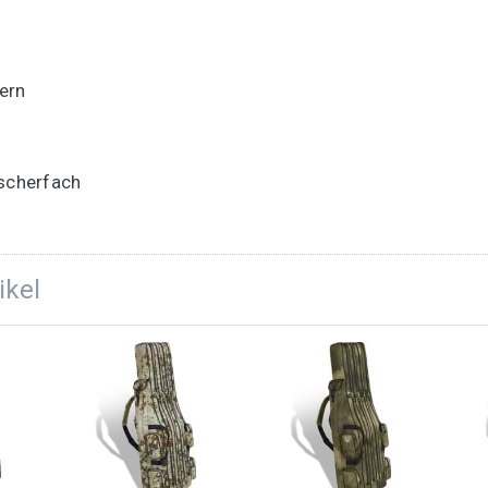
ern
escherfach
ikel