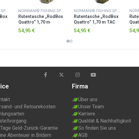
NORMANI® FISHING SPORTS
NORMANI® FISHING SPORTS
NORMANI® FISHING SPORTS
dBox
Rutentasche „RodBox
Rutentasche „RodBox
Rute
Quattro“ 1,70 m
Quattro“ 1,70 m TAC
Quat
Waldtarn
Digi
54,95 €
54,95 €
54,9
ice
Firma
ntakt
Über uns
rsand- und Retourekosten
Unser Team
hlungsarten
Karriere
stellvorgang
Qualität & Nachhaltigkeit
 Tage Geld-Zurück-Garantie
So finden Sie uns
ne Abenteuer in Bildern
AGB