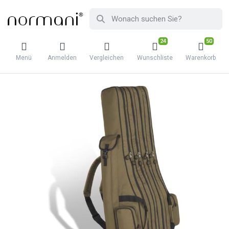
24
50
Menü
Anmelden
Vergleichen
Wunschliste
Warenkorb