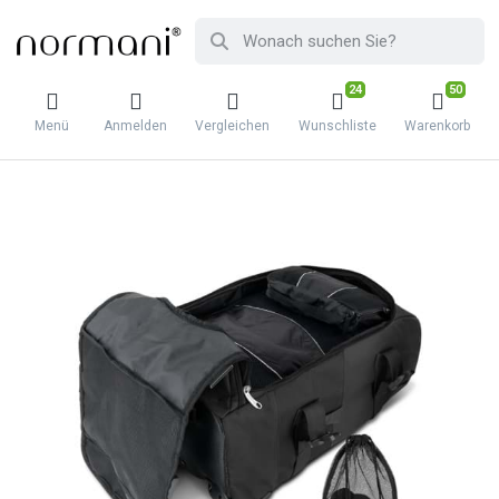
24
50
Menü
Anmelden
Vergleichen
Wunschliste
Warenkorb