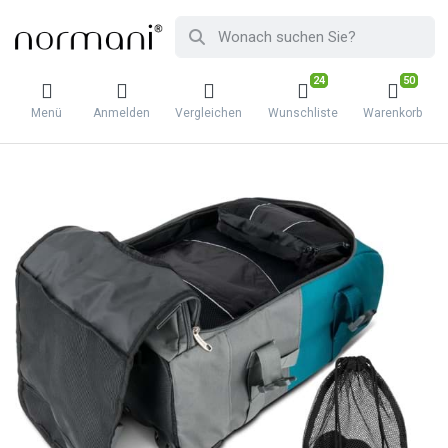
24
50
Menü
Anmelden
Vergleichen
Wunschliste
Warenkorb