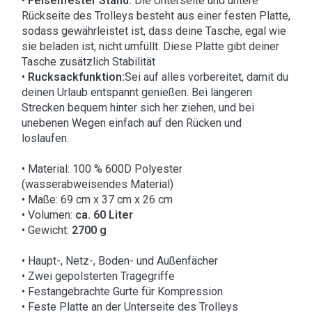
•
Felsenfester Stand:
Die Unterseite und untere
Rückseite des Trolleys besteht aus einer festen Platte,
sodass gewährleistet ist, dass deine Tasche, egal wie
sie beladen ist, nicht umfüllt. Diese Platte gibt deiner
Tasche zusätzlich Stabilität
•
Rucksackfunktion:
Sei auf alles vorbereitet, damit du
deinen Urlaub entspannt genießen. Bei längeren
Strecken bequem hinter sich her ziehen, und bei
unebenen Wegen einfach auf den Rücken und
loslaufen.
• Material: 100 % 600D Polyester
(wasserabweisendes Material)
• Maße: 69 cm x 37 cm x 26 cm
• Volumen:
ca. 60 Liter
• Gewicht:
2700 g
• Haupt-, Netz-, Boden- und Außenfächer
• Zwei gepolsterten Tragegriffe
• Festangebrachte Gurte für Kompression
• Feste Platte an der Unterseite des Trolleys