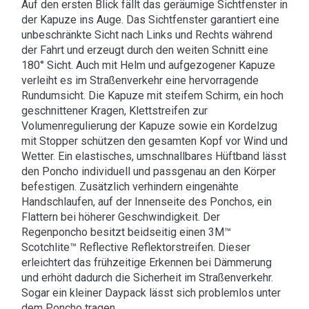
Auf den ersten Blick fällt das geräumige Sichtfenster in
der Kapuze ins Auge. Das Sichtfenster garantiert eine
unbeschränkte Sicht nach Links und Rechts während
der Fahrt und erzeugt durch den weiten Schnitt eine
180° Sicht. Auch mit Helm und aufgezogener Kapuze
verleiht es im Straßenverkehr eine hervorragende
Rundumsicht. Die Kapuze mit steifem Schirm, ein hoch
geschnittener Kragen, Klettstreifen zur
Volumenregulierung der Kapuze sowie ein Kordelzug
mit Stopper schützen den gesamten Kopf vor Wind und
Wetter. Ein elastisches, umschnallbares Hüftband lässt
den Poncho individuell und passgenau an den Körper
befestigen. Zusätzlich verhindern eingenähte
Handschlaufen, auf der Innenseite des Ponchos, ein
Flattern bei höherer Geschwindigkeit. Der
Regenponcho besitzt beidseitig einen 3M™
Scotchlite™ Reflective Reflektorstreifen. Dieser
erleichtert das frühzeitige Erkennen bei Dämmerung
und erhöht dadurch die Sicherheit im Straßenverkehr.
Sogar ein kleiner Daypack lässt sich problemlos unter
dem Poncho tragen.