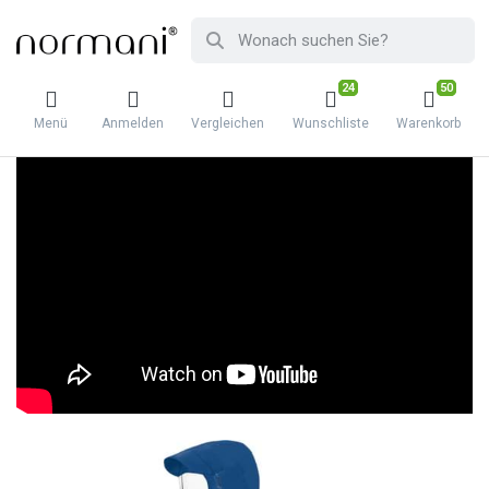
24
50
Menü
Anmelden
Vergleichen
Wunschliste
Warenkorb