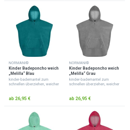
NORMANI®
NORMANI®
Kinder Badeponcho weich
Kinder Badeponcho weich
„Melilla“ Blau
„Melilla“ Grau
kinder-bademantel zum
kinder-bademantel zum
schnellen überziehen, weicher
schnellen überziehen, weicher
badeponcho für kinder aus
badeponcho für kinder aus
saugfähigem material,
saugfähigem material,
ab 26,95 €
ab 26,95 €
kuscheliger kinderbademantel
kuscheliger kinderbademantel
mit kapuze, mit ärmeln und b...
mit kapuze, mit ärmeln und b...