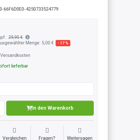
3-66F6D0E0-4250733524779
pf.:
29,95 €
 ausgewählter Menge:
5,00 €
- 17 %
l. Versandkosten
fort lieferbar
In den Warenkorb
Vergleichen
Fragen?
Weitersagen