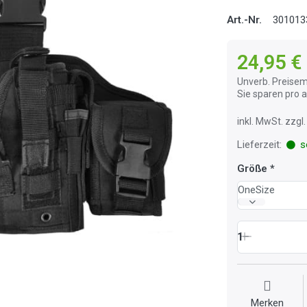
Art.-Nr.
301013
24,95 €
Unverb. Preisem
Sie sparen pro
inkl. MwSt. zzg
Lieferzeit:
so
Größe
OneSize
1
Merken