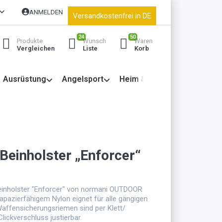
ANMELDEN
Versandkostenfrei in DE
24
50
Produkte
Wunsch
Waren
Vergleichen
Liste
Korb
Ausrüstung
Angelsport
Heim & Garten
Beinholster „Enforcer“
einholster "Enforcer" von normani OUTDOOR
pazierfähigem Nylon eignet für alle gängigen
affensicherungsriemen sind per Klett/
lickverschluss justierbar.