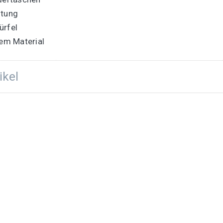
ftung
ürfel
em Material
ikel