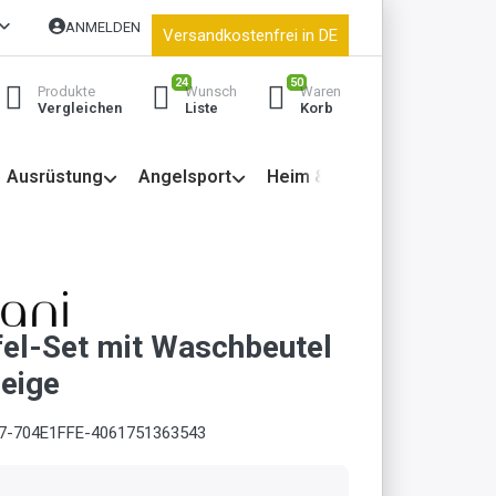
ANMELDEN
Versandkostenfrei in DE
24
50
Produkte
Wunsch
Waren
Vergleichen
Liste
Korb
Ausrüstung
Angelsport
Heim & Garten
el-Set mit Waschbeutel
Beige
7-704E1FFE-4061751363543