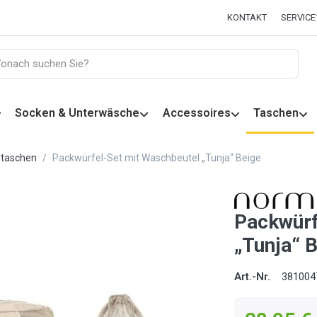
KONTAKT
SERVICE
Socken & Unterwäsche
Accessoires
Taschen
rtaschen
Packwürfel-Set mit Waschbeutel „Tunja“ Beige
Packwürf
„Tunja“ 
Art.-Nr.
381004