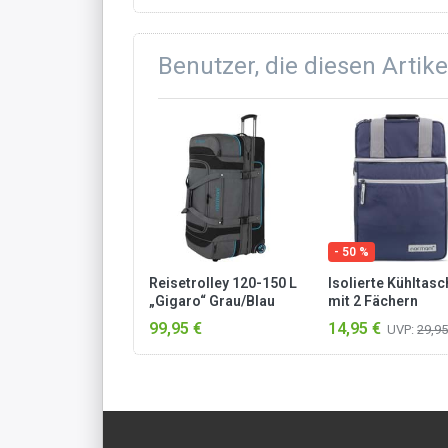
Benutzer, die diesen Artik
- 50 %
Reisetrolley 120-150 L
Isolierte Kühltasc
„Gigaro“ Grau/Blau
mit 2 Fächern
„Astana“ 30 l Navy
99,95 €
14,95 €
UVP:
29,95