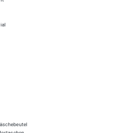
ial
Wäschebeutel
idertaschen