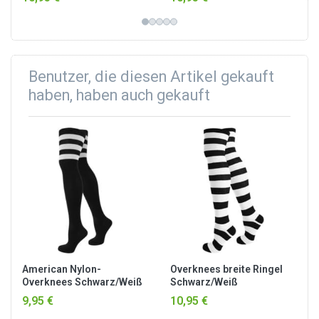
breitgefächerten
breitgefächerten
Strumpfwaren-Sortiment von
Strumpfwaren-Sortiment von
normani®.
normani®.
Benutzer, die diesen Artikel gekauft
haben, haben auch gekauft
American Nylon-
Overknees breite Ringel
Overknees Schwarz/Weiß
Schwarz/Weiß
9,95 €
10,95 €