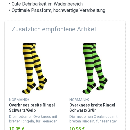
• Gute Dehnbarkeit im Wadenbereich
• Optimale Passform, hochwertige Verarbeitung
Zusätzlich empfohlene Artikel
NORMANI®
NORMANI®
Overknees breite Ringel
Overknees breite Ringel
Schwarz/Gelb
Schwarz/Grün
Die modernen Overknees mit
Die modernen Overknees mit
breiten Ringeln, für Teenager
breiten Ringeln, für Teenager
und Damen, gehören zum
und Damen, gehören zum
10,95 €
10,95 €