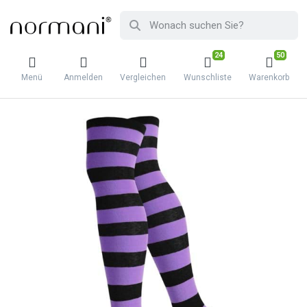
24
50
Menü
Anmelden
Vergleichen
Wunschliste
Warenkorb