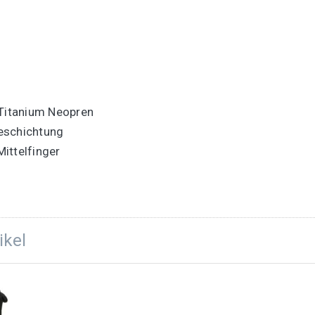
Titanium Neopren
eschichtung
ittelfinger
ikel