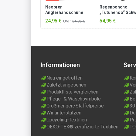
Neopren-
Regenponcho
Anglerhandschuhe
„Tutunendo“ Sch
„Catcher“
24,95 €
54,95 €
UVP:
34,95 €
Schwarz/Grau
Informationen
Serv
Neu eingetroffen
Ko
Zuletzt angesehen
Ve
Produktliste vergleichen
Za
Pflege- & Waschsymbole
Be
Großmengen/Staffelpreise
30
Wir unterstützen
Dei
Upcycling-Textilien
Pr
OEKO-TEX® zertifizierte Textilien
TO