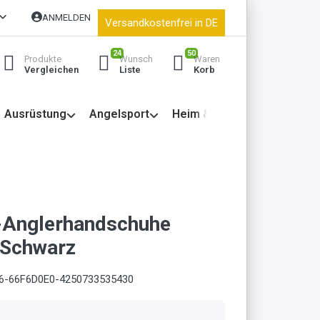
ANMELDEN
Versandkostenfrei in DE
24
50
Produkte
Wunsch
Waren
Vergleichen
Liste
Korb
Ausrüstung
Angelsport
Heim & Garten
-Anglerhandschuhe
 Schwarz
6-66F6D0E0-4250733535430