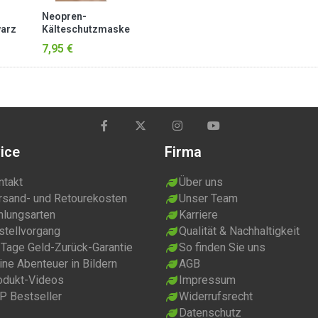
Neopren-
warz
Kälteschutzmaske
Schwarz
7,95 €
ice
Firma
ntakt
Über uns
rsand- und Retourekosten
Unser Team
hlungsarten
Karriere
stellvorgang
Qualität & Nachhaltigkeit
 Tage Geld-Zurück-Garantie
So finden Sie uns
ne Abenteuer in Bildern
AGB
odukt-Videos
Impressum
P Bestseller
Widerrufsrecht
Datenschutz