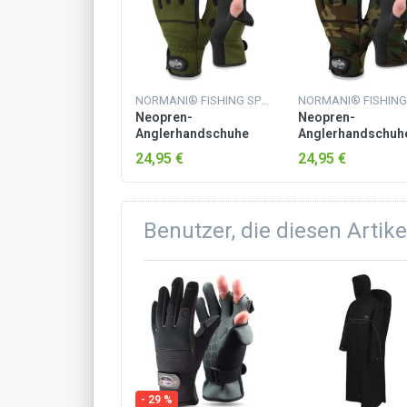
NORMANI® FISHING SPORTS
Neopren-
Neopren-
Anglerhandschuhe
Anglerhandschuh
„Wahoo“ Oliv
„Wahoo“ Woodlan
24,95 €
24,95 €
Benutzer, die diesen Artik
- 29 %