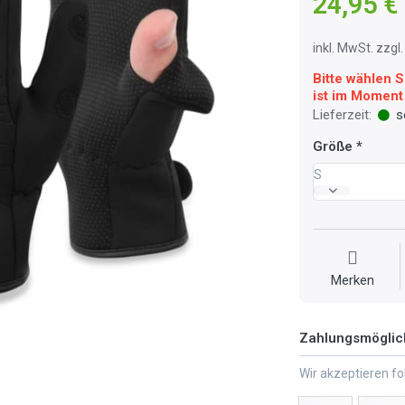
24,95 €
inkl. MwSt. zzg
Bitte wählen S
ist im Moment 
Lieferzeit:
so
Größe
S
Merken
Zahlungsmöglic
Wir akzeptieren f