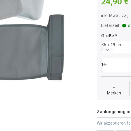
24,90 €
inkl. MwSt. zzg
Lieferzeit:
so
Größe
36 x 19 cm
1
Merken
Zahlungsmöglic
Wir akzeptieren f