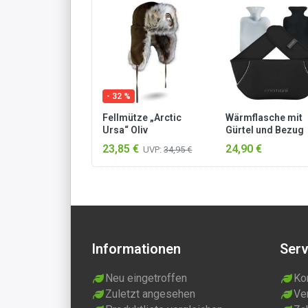
- 32 %
Fellmütze „Arctic
Wärmflasche mit
Ursa“ Oliv
Gürtel und Bezug
„Nikiski“ Schwarz
23,85 €
24,90 €
UVP:
34,95 €
Informationen
Serv
Neu eingetroffen
Ko
Zuletzt angesehen
Ve