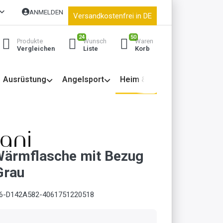
ANMELDEN
Versandkostenfrei in DE
24
50
Produkte
Wunsch
Waren
Vergleichen
Liste
Korb
Ausrüstung
Angelsport
Heim & Garten
ärmflasche mit Bezug
Grau
6-D142A582-4061751220518