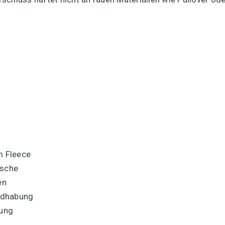
m Fleece
asche
en
ndhabung
rung