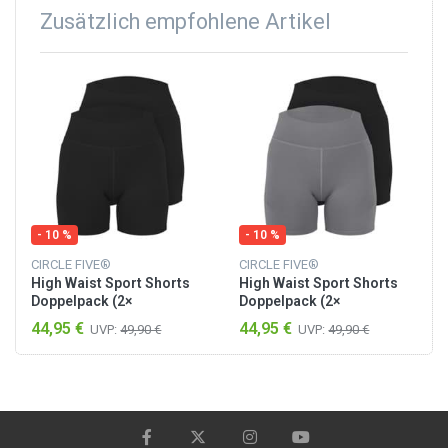
Zusätzlich empfohlene Artikel
- 10 %
- 10 %
CIRCLE FIVE®
CIRCLE FIVE®
High Waist Sport Shorts
High Waist Sport Shorts
Doppelpack (2×
Doppelpack (2×
Radlershorts mit
Radlershorts mit
44,95 €
44,95 €
UVP:
49,90 €
UVP:
49,90 €
Taschen) Schwarz
Taschen)
Schwarz/Anthrazit