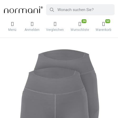
24
50
Menü
Anmelden
Vergleichen
Wunschliste
Warenkorb