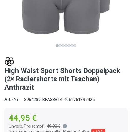
High Waist Sport Shorts Doppelpack
(2× Radlershorts mit Taschen)
Anthrazit
Art.-Nr.
3964289-BFA38B14-4061751397425
44,95 €
Unverb. Preisempf.:
49,90 €
Sie sparen pro ausgewählter Menge:
4,95 €
- 10 %