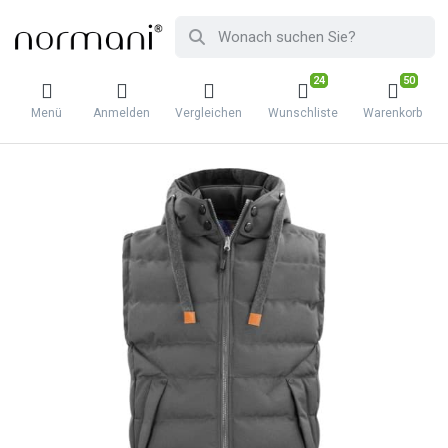
24
50
Menü
Anmelden
Vergleichen
Wunschliste
Warenkorb