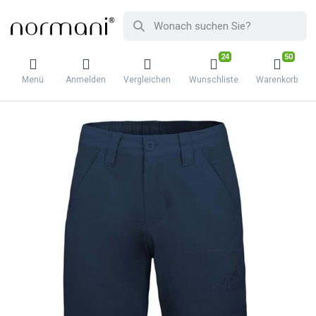
24
50
Menü
Anmelden
Vergleichen
Wunschliste
Warenkorb